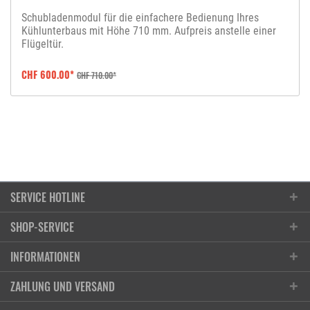
Schubladenmodul für die einfachere Bedienung Ihres
Kühlunterbaus mit Höhe 710 mm. Aufpreis anstelle einer
Flügeltür.
CHF 600.00*
CHF 710.00*
SERVICE HOTLINE
SHOP-SERVICE
Kontakt
INFORMATIONEN
T101 AG | chrombox
Anfrageformular
Ruessenstrasse 11, 6340 Baar / ZG
Öffnungszeiten
ZAHLUNG UND VERSAND
Reparaturauftrag
Anfahrt