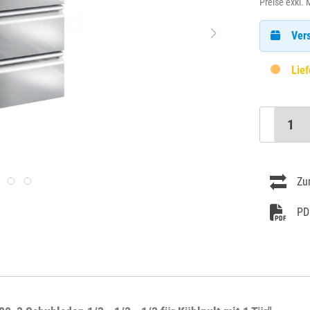
Preise exkl.
Vers
Lief
Zu
PD