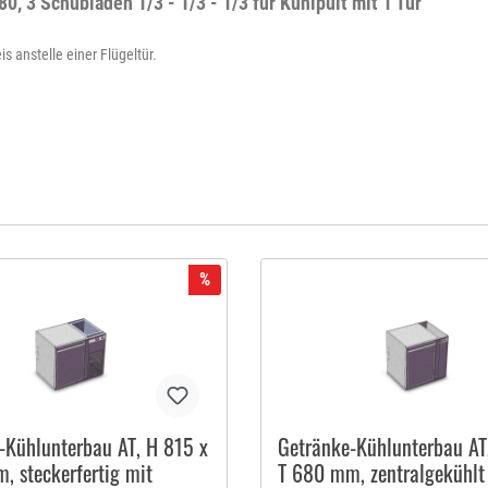
 3 Schubladen 1/3 - 1/3 - 1/3 für Kühlpult mit 1 Tür"
 anstelle einer Flügeltür.
%
-Kühlunterbau AT, H 815 x
Getränke-Kühlunterbau AT
, steckerfertig mit
T 680 mm, zentralgekühlt