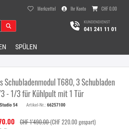
Merkzettel
Ihr Konto
CHF 0.00
KUNDENDIENST
041 241 11 01
EN
SPÜLEN
is Schubladenmodul T680, 3 Schubladen
/3 - 1/3 für Kühlpult mit 1 Tür
Studio 54
Artikel-Nr.:
66257100
70.00
CHF 1’490.00
(CHF 220.00 gespart)