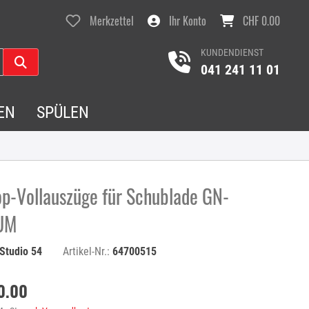
Merkzettel
Ihr Konto
CHF 0.00
KUNDENDIENST
041 241 11 01
EN
SPÜLEN
op-Vollauszüge für Schublade GN-
UM
Studio 54
Artikel-Nr.:
64700515
0.00