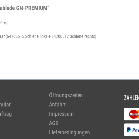
chublade GN-PREMIUM"
0 kg.
n-Paar (64700515 Schiene links + 64700517 Schiene rechts)
Öffnungszeiten
ZAHLEN
mular
Anfahrt
ftrag
Impressum
AGB
Lieferbedingungen