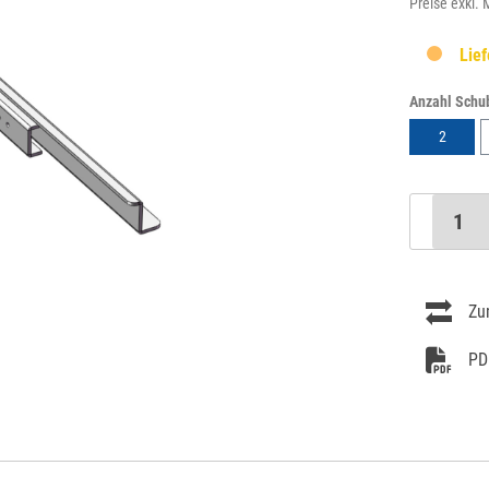
Preise exkl.
Lief
Anzahl Schu
2
Zu
PD