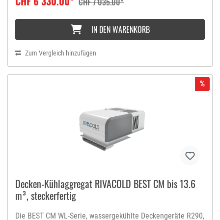
CHF 6’330.00*
CHF 7’035.00*
Plattenwärmetauscher hilft, die Kapazität zu maximieren
(Reduzierung der Druckverluste) und gleichzeitig die
erforderliche Kältemittelmenge zu begrenzen (maximal 150
IN DEN WARENKORB
g pro pro Kreislauf), so dass eine Installation in bewohnten
Räumen ohne Einschränkungen möglich ist. Die freie
Kondensation sorgt für eine Reduzierung des
Zum Vergleich hinzufügen
Jahresverbrauchs und eine Kapazitätserhöhung.Darüber
hinaus verwenden diese Produkte Verdichter mit hohem
Wirkungsgrad, elektronische Lüftermotoren,
%
Thermostatventile und Thermostatventil und
Heißgasabtausystem, die zu einer hervorragenden Leistung
führen. Die neue RIV-OLUTION-Elektronik und die neue,
intern entwickelte Software, mit SMART DEFROST Funktion,
garantieren höchste Präzision und Stabilität bei der
Temperaturregelung und eine erhebliche
Energieeinsparung.
Decken-Kühlaggregat RIVACOLD BEST CM bis 13.6
m³, steckerfertig
Die BEST CM WL-Serie, wassergekühlte Deckengeräte R290,