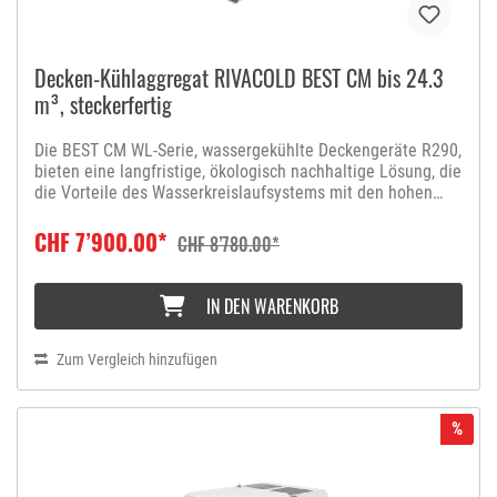
Decken-Kühlaggregat RIVACOLD BEST CM bis 24.3
m³, steckerfertig
Die BEST CM WL-Serie, wassergekühlte Deckengeräte R290,
bieten eine langfristige, ökologisch nachhaltige Lösung, die
die Vorteile des Wasserkreislaufsystems mit den hohen
Standards von Design, Konnektivität und Sicherheit der
BEST Rivacold-Reihe verbinden.Die technische Lösung der
CHF 7’900.00*
CHF 8’780.00*
Plattenwärmetauscher hilft, die Kapazität zu maximieren
(Reduzierung der Druckverluste) und gleichzeitig die
erforderliche Kältemittelmenge zu begrenzen (maximal 150
IN DEN WARENKORB
g pro pro Kreislauf), so dass eine Installation in bewohnten
Räumen ohne Einschränkungen möglich ist. Die freie
Kondensation sorgt für eine Reduzierung des
Zum Vergleich hinzufügen
Jahresverbrauchs und eine Kapazitätserhöhung.Darüber
hinaus verwenden diese Produkte Verdichter mit hohem
Wirkungsgrad, elektronische Lüftermotoren,
%
Thermostatventile und Thermostatventil und
Heißgasabtausystem, die zu einer hervorragenden Leistung
führen. Die neue RIV-OLUTION-Elektronik und die neue,