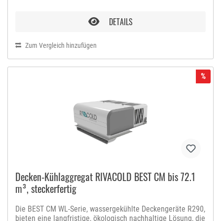
(Reduzierung der Druckverluste) und gleichzeitig die
erforderliche Kältemittelmenge zu begrenzen (maximal 150
DETAILS
g pro pro Kreislauf), so dass eine Installation in bewohnten
Räumen ohne Einschränkungen möglich ist. Die freie
Kondensation sorgt für eine Reduzierung des
Zum Vergleich hinzufügen
Jahresverbrauchs und eine Kapazitätserhöhung.Darüber
hinaus verwenden diese Produkte Verdichter mit hohem
Wirkungsgrad, elektronische Lüftermotoren,
%
Thermostatventile und Thermostatventil und
Heißgasabtausystem, die zu einer hervorragenden Leistung
führen. Die neue RIV-OLUTION-Elektronik und die neue,
intern entwickelte Software, mit SMART DEFROST Funktion,
garantieren höchste Präzision und Stabilität bei der
Temperaturregelung und eine erhebliche
Energieeinsparung.
Decken-Kühlaggregat RIVACOLD BEST CM bis 72.1
m³, steckerfertig
Die BEST CM WL-Serie, wassergekühlte Deckengeräte R290,
bieten eine langfristige, ökologisch nachhaltige Lösung, die