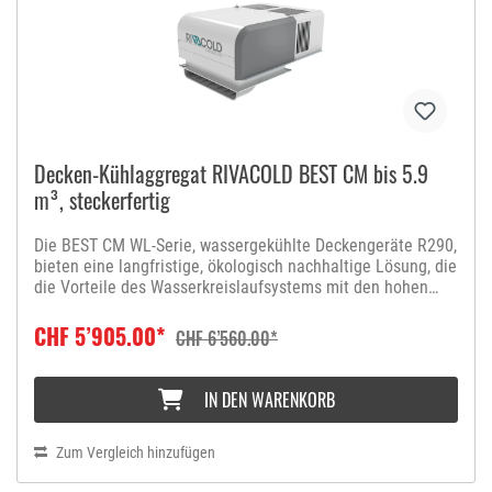
Decken-Kühlaggregat RIVACOLD BEST CM bis 5.9
m³, steckerfertig
Die BEST CM WL-Serie, wassergekühlte Deckengeräte R290,
bieten eine langfristige, ökologisch nachhaltige Lösung, die
die Vorteile des Wasserkreislaufsystems mit den hohen
Standards von Design, Konnektivität und Sicherheit der
BEST Rivacold-Reihe verbinden.Die technische Lösung der
CHF 5’905.00*
CHF 6’560.00*
Plattenwärmetauscher hilft, die Kapazität zu maximieren
(Reduzierung der Druckverluste) und gleichzeitig die
erforderliche Kältemittelmenge zu begrenzen (maximal 150
IN DEN WARENKORB
g pro pro Kreislauf), so dass eine Installation in bewohnten
Räumen ohne Einschränkungen möglich ist. Die freie
Kondensation sorgt für eine Reduzierung des
Zum Vergleich hinzufügen
Jahresverbrauchs und eine Kapazitätserhöhung.Darüber