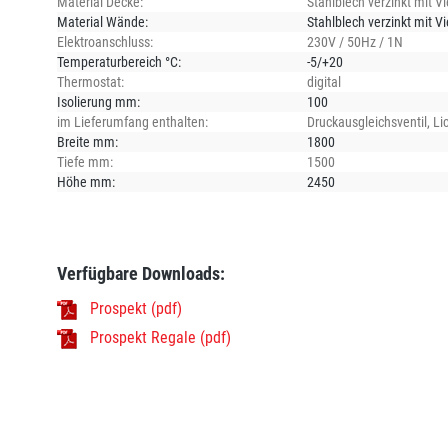
Material Decke:
Stahlblech verzinkt mit 
Material Wände:
Stahlblech verzinkt mit 
Elektroanschluss:
230V / 50Hz / 1N
Temperaturbereich °C:
-5/+20
Thermostat:
digital
Isolierung mm:
100
im Lieferumfang enthalten:
Druckausgleichsventil
, Li
Breite mm:
1800
Tiefe mm:
1500
Höhe mm:
2450
Verfügbare Downloads:
Prospekt (pdf)
Prospekt Regale (pdf)