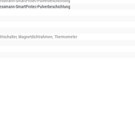
Viessmann-SmartProtec-Pulverbeschichtung
Viessmann-SmartProtec-Pulverbeschichtung
chtschalter
, Magnetdichtrahmen
, Thermometer