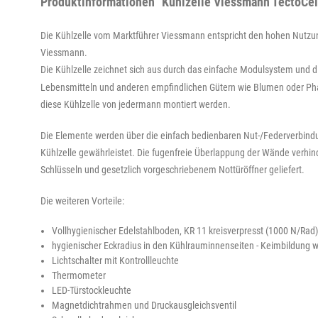
Produktinformationen "Kühlzelle Viessmann TectoCell
Die Kühlzelle vom Marktführer Viessmann entspricht den hohen Nutzung
Viessmann.
Die Kühlzelle zeichnet sich aus durch das einfache Modulsystem und d
Lebensmitteln und anderen empfindlichen Gütern wie Blumen oder Pharm
diese Kühlzelle von jedermann montiert werden.
Die Elemente werden über die einfach bedienbaren Nut-/Federverbin
Kühlzelle gewährleistet. Die fugenfreie Überlappung der Wände verhin
Schlüsseln und gesetzlich vorgeschriebenem Nottüröffner geliefert.
Die weiteren Vorteile:
Vollhygienischer Edelstahlboden, KR 11 kreisverpresst (1000 N/Rad)
hygienischer Eckradius in den Kühlrauminnenseiten - Keimbildung 
Lichtschalter mit Kontrollleuchte
Thermometer
LED-Türstockleuchte
Magnetdichtrahmen und Druckausgleichsventil