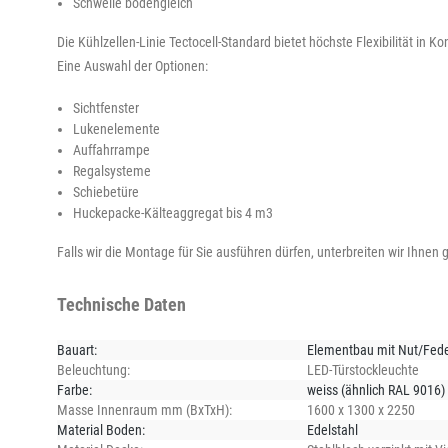
Schwelle bodengleich
Die Kühlzellen-Linie Tectocell-Standard bietet höchste Flexibilität in K
Eine Auswahl der Optionen:
Sichtfenster
Lukenelemente
Auffahrrampe
Regalsysteme
Schiebetüre
Huckepacke-Kälteaggregat bis 4 m3
Falls wir die Montage für Sie ausführen dürfen, unterbreiten wir Ihnen
Technische Daten
Bauart:
Elementbau mit Nut/Fede
Beleuchtung:
LED-Türstockleuchte
Farbe:
weiss (ähnlich RAL 9016)
Masse Innenraum mm (BxTxH):
1600 x 1300 x 2250
Material Boden:
Edelstahl