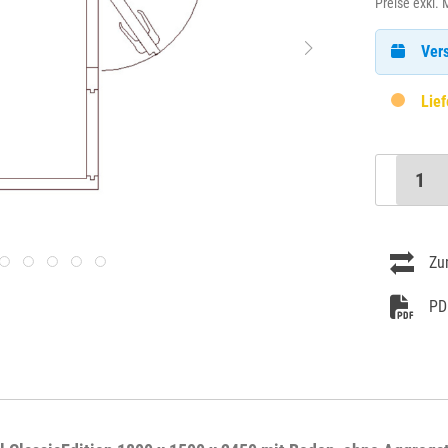
Preise exkl.
Vers
Lief
Zu
PD