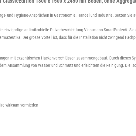
 ClassicEdition 1800 x 1500 x 2450 mit Boden, ohne Aggrega
s- und Hygiene-Ansprüchen in Gastronomie, Handel und Industrie. Setzen Sie auf 
ie einzigartige antimikrobielle Pulverbeschichtung Viessmann SmartProtec
. Sie
®
azeutika. Der grosse Vorteil ist, dass für die Installation nicht zwingend Fach
dungen mit exzentrischen Hackenverschlüssen zusammengebaut. Durch dieses Sys
dern Ansammlung von Wasser und Schmutz und erleichtern die Reinigung. Die isol
wird wirksam vermieden