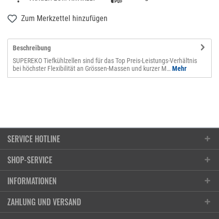
Zum Merkzettel hinzufügen
Beschreibung
SUPEREKO Tiefkühlzellen sind für das Top Preis-Leistungs-Verhältnis
bei höchster Flexibilität an Grössen-Massen und kurzer M…
Mehr
SERVICE HOTLINE
SHOP-SERVICE
Kontakt
INFORMATIONEN
T101 AG | chrombox
Anfrageformular
Ruessenstrasse 11, 6340 Baar / ZG
Öffnungszeiten
ZAHLUNG UND VERSAND
Reparaturauftrag
Anfahrt