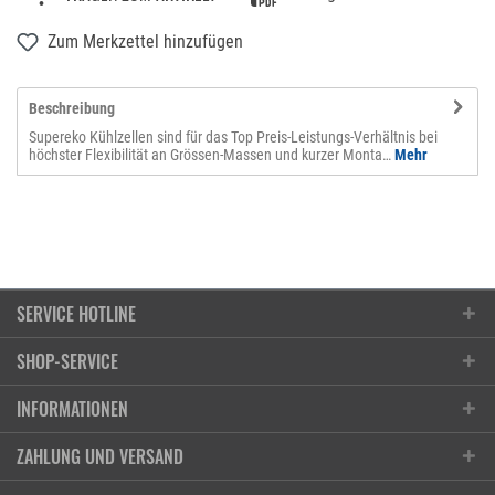
Zum Merkzettel hinzufügen
Beschreibung
Supereko Kühlzellen sind für das Top Preis-Leistungs-Verhältnis bei
höchster Flexibilität an Grössen-Massen und kurzer Monta…
Mehr
SERVICE HOTLINE
SHOP-SERVICE
Kontakt
INFORMATIONEN
T101 AG | chrombox
Anfrageformular
Ruessenstrasse 11, 6340 Baar / ZG
Öffnungszeiten
ZAHLUNG UND VERSAND
Reparaturauftrag
Anfahrt