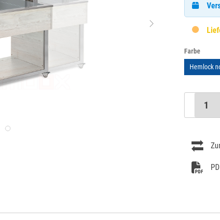
Vers
Lief
Farbe
Hemlock n
Zu
PD