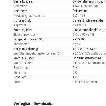
Bemerkungen:
GN-Behälter nicht inbegri
Gerätelinie:
TRADITION BROWN
Gerätetyp:
freistehend
Gewicht kg brutto/netto:
187 / 168
Hustenschutz:
Ja
, elektrisch absenkbar
Kapazität:
6 x GN 1/1
Wärmequelle:
Glas-Warmhalteplatte
, H
Elektroanschluss:
230V / 50Hz / 1N
Temperaturbereich °C:
+60/+100
Thermostat:
digital
Anschlussleistung:
1710 W / 14.63 A
geprüfte Umgebungstemperatur °C:
+ 25 (bei 60% Luftfeuchtig
Material aussen:
Holz-Kunststofflaminat
Material innen:
Edelstahl AISI 304 mit a
Breite mm:
2144
Tiefe mm:
650
Höhe mm:
1480
Füsse:
Räder mit Bremsen
Verfügbare Downloads: