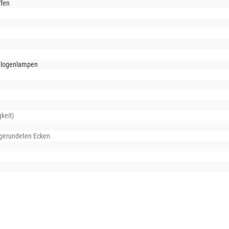
ffen
alogenlampen
keit)
bgerundeten Ecken