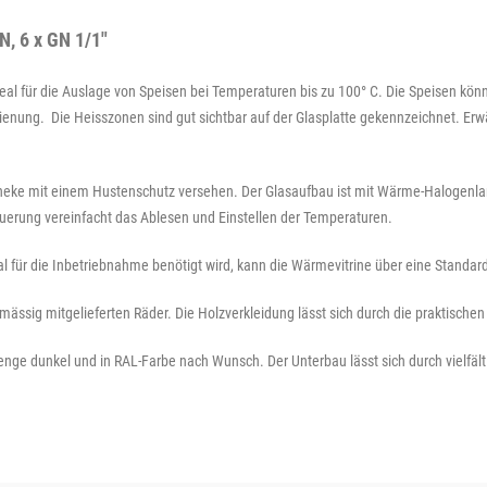
, 6 x GN 1/1"
deal für die Auslage von Speisen bei Temperaturen bis zu 100° C. Die Speisen kö
ienung. Die Heisszonen sind gut sichtbar auf der Glasplatte gekennzeichnet. Erw
theke mit einem Hustenschutz versehen. Der Glasaufbau ist mit Wärme-Halogenla
Steuerung vereinfacht das Ablesen und Einstellen der Temperaturen.
 für die Inbetriebnahme benötigt wird, kann die Wärmevitrine über eine Standar
ässig mitgelieferten Räder. Die Holzverkleidung lässt sich durch die praktische
enge dunkel und in RAL-Farbe nach Wunsch. Der Unterbau lässt sich durch vielfä