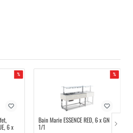
%
%
fet,
Bain Marie ESSENCE RED, 6 x GN
E, 6 x
1/1