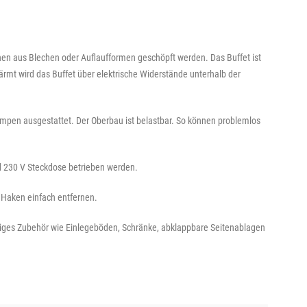
nnen aus Blechen oder Auflaufformen geschöpft werden. Das Buffet ist
ärmt wird das Buffet über elektrische Widerstände unterhalb der
mpen ausgestattet. Der Oberbau ist belastbar. So können problemlos
d 230 V Steckdose betrieben werden.
n Haken einfach entfernen.
ltiges Zubehör wie Einlegeböden, Schränke, abklappbare Seitenablagen