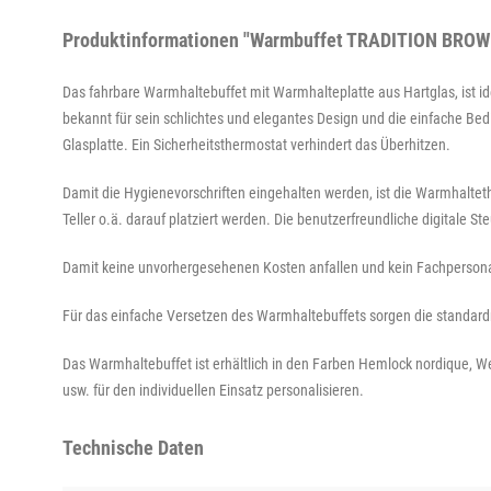
Produktinformationen "Warmbuffet TRADITION BROWN
Das fahrbare Warmhaltebuffet mit Warmhalteplatte aus Hartglas, ist i
bekannt für sein schlichtes und elegantes Design und die einfache Bed
Glasplatte. Ein Sicherheitsthermostat verhindert das Überhitzen.
Damit die Hygienevorschriften eingehalten werden, ist die Warmhalte
Teller o.ä. darauf platziert werden. Die benutzerfreundliche digitale 
Damit keine unvorhergesehenen Kosten anfallen und kein Fachpersonal
Für das einfache Versetzen des Warmhaltebuffets sorgen die standardm
Das Warmhaltebuffet ist erhältlich in den Farben Hemlock nordique, W
usw. für den individuellen Einsatz personalisieren.
Technische Daten