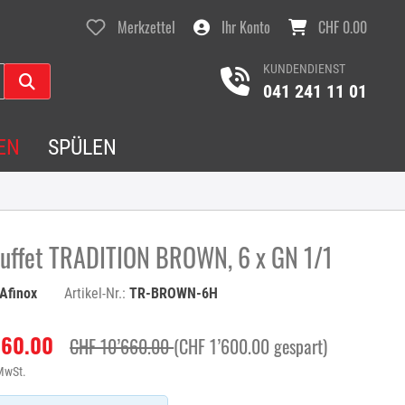
Merkzettel
Ihr Konto
CHF 0.00
KUNDENDIENST
041 241 11 01
EN
SPÜLEN
ffet TRADITION BROWN, 6 x GN 1/1
Afinox
Artikel-Nr.:
TR-BROWN-6H
060.00
CHF 10’660.00
(CHF 1’600.00 gespart)
 MwSt.