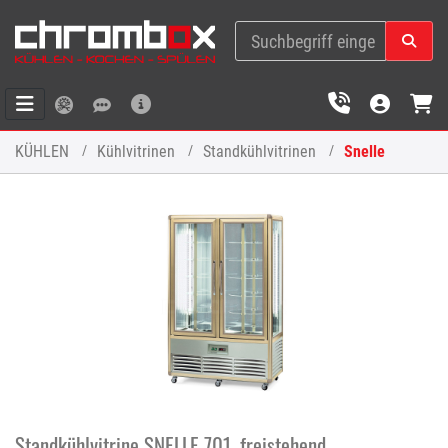
KÜHLEN
Kühlvitrinen
Standkühlvitrinen
Snelle
Standkühlvitrine SNELLE 701, freistehend