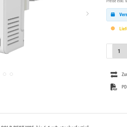
Preise exkl.
Vers
Lief
Zu
PD