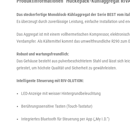
Produktinformationen "Huckepack-Kühlaggregat RIVA
Das steckerfertige Monoblock-Kühlaggregat der Serie BEST vom itali
Es überzeugt durch zuverlässige Leistung, einfache Installation und e
Das Aggregat ist mit einem vollhermetischen Kompressor, elektronisc
Verdampfer. Als Kältemittel kommt das umweltfreundliche R290 zum Ein
Robust und wartungsfreundlich:
Das Gehäuse besteht aus pulverbeschichtetem Stahl und lässt sich leic
getestet, um höchste Qualität und Sicherheit zu gewährleisten.
Intelligente Steuerung mit RIV-OLUTION:
LED-Anzeige mit weisser Hintergrundbeleuchtung
Berührungssensitive Tasten (Touch-Tastatur)
Integriertes Bluetooth für Steuerung per App („My I.D.“)