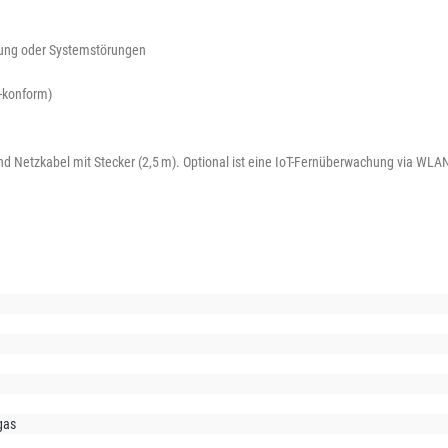
nung oder Systemstörungen
-konform)
nd Netzkabel mit Stecker (2,5 m). Optional ist eine IoT-Fernüberwachung via WLA
gas