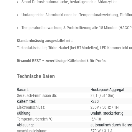
Smart Defrost: automatische, bedarfsgerechte Abtauzyklen
Umfangreiche Alarmfunktionen bei Temperaturabweichung, Türöff
Temperaturüberwachung & Protokollierung alle 15 Minuten (HACCP
Standardmässig ausgestattet mit:
Türkontaktschalter, Türheizkabel (bei BT-Modellen), LED-Kammerlicht u
Rivacold BEST – zuverlässige Kältetechnik für Profis.
Technische Daten
Bauart:
Huckepack-Aggregat
Geräusch-Emmission db:
32,1 (auf 10m)
Kältemittel:
R290
Elektroanschluss:
230V / 50Hz / 1N
Kühlung:
Umluft
, steckerfertig
Temperaturbereich °C:
-5/+10
Abtauung:
automatisch durch Heiss
Anschlussleistung:
570 W / 3.1 A