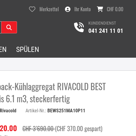
Merkzettel
Ihr Konto
CHF 0.00
KUNDENDIENST
041 241 11 01
EN
SPÜLEN
ack-Kühlaggregat RIVACOLD BEST
s 6.1 m3, steckerfertig
Rivacold
Artikel-Nr.:
BEWS251MA10P11
320.00
CHF 3’690.00
(CHF 370.00 gespart)