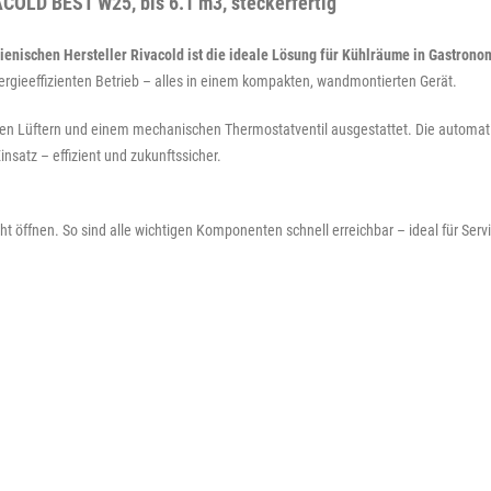
COLD BEST W25, bis 6.1 m3, steckerfertig"
enischen Hersteller Rivacold ist die ideale Lösung für Kühlräume in Gastronom
nergieeffizienten Betrieb – alles in einem kompakten, wandmontierten Gerät.
hen Lüftern und einem mechanischen Thermostatventil ausgestattet. Die automat
satz – effizient und zukunftssicher.
ht öffnen. So sind alle wichtigen Komponenten schnell erreichbar – ideal für Se