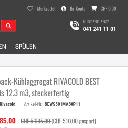
Merkzettel
Ihr Konto
CHF 0.00
KUNDENDIENST
041 241 11 01
EN
SPÜLEN
ack-Kühlaggregat RIVACOLD BEST
s 12.3 m3, steckerfertig
Rivacold
Artikel-Nr.:
BEWS301MA30P11
585.00
CHF 5’095.00
(CHF 510.00 gespart)