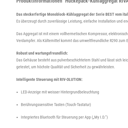
Produktinformationen "Huckepack-Kühlaggregat RIVA
Das steckerfertige Monoblock-Kühlaggregat der Serie BEST vom itali
Es überzeugt durch zuverlässige Leistung, einfache Installation und e
Das Aggregat ist mit einem vollhermetischen Kompressor, elektronisc
Verdampfer. Als Kältemittel kommt das umweltfreundliche R290 zum Ein
Robust und wartungsfreundlich:
Das Gehäuse besteht aus pulverbeschichtetem Stahl und lässt sich leic
getestet, um höchste Qualität und Sicherheit zu gewährleisten.
Intelligente Steuerung mit RIV-OLUTION:
LED-Anzeige mit weisser Hintergrundbeleuchtung
Berührungssensitive Tasten (Touch-Tastatur)
Integriertes Bluetooth für Steuerung per App („My I.D.“)