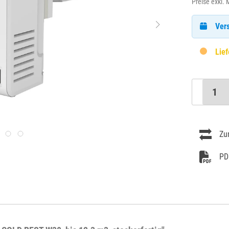
Preise exkl.
Vers
Lief
Zu
PD