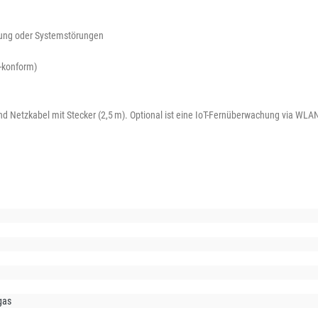
nung oder Systemstörungen
-konform)
nd Netzkabel mit Stecker (2,5 m). Optional ist eine IoT-Fernüberwachung via WLA
gas