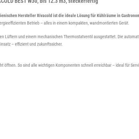
COLD BEST W30, bis 12.3 m3, steckerfertig"
enischen Hersteller Rivacold ist die ideale Lösung für Kühlräume in Gastronom
nergieeffizienten Betrieb – alles in einem kompakten, wandmontierten Gerät.
hen Lüftern und einem mechanischen Thermostatventil ausgestattet. Die automat
satz – effizient und zukunftssicher.
ht öffnen. So sind alle wichtigen Komponenten schnell erreichbar – ideal für Se