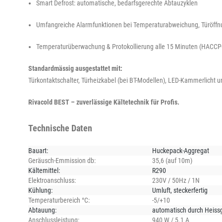
Smart Defrost: automatische, bedarfsgerechte Abtauzyklen
Umfangreiche Alarmfunktionen bei Temperaturabweichung, Türöff
Temperaturüberwachung & Protokollierung alle 15 Minuten (HACCP
Standardmässig ausgestattet mit:
Türkontaktschalter, Türheizkabel (bei BT-Modellen), LED-Kammerlicht u
Rivacold BEST – zuverlässige Kältetechnik für Profis.
Technische Daten
Bauart:
Huckepack-Aggregat
Geräusch-Emmission db:
35,6 (auf 10m)
Kältemittel:
R290
Elektroanschluss:
230V / 50Hz / 1N
Kühlung:
Umluft
, steckerfertig
Temperaturbereich °C:
-5/+10
Abtauung:
automatisch durch Heiss
Anschlussleistung:
940 W / 5.1 A