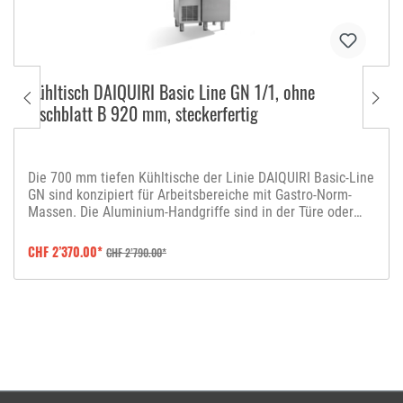
Kühltisch DAIQUIRI Basic Line GN 1/1, ohne
Tischblatt B 920 mm, steckerfertig
Die 700 mm tiefen Kühltische der Linie DAIQUIRI Basic-Line
GN sind konzipiert für Arbeitsbereiche mit Gastro-Norm-
Massen. Die Aluminium-Handgriffe sind in der Türe oder
dem Schubladenstock eingesetzt, was ein gutes Preis-
Leistungs-Verhältnis ermöglichtDer Kühltisch enthält pro
CHF 2’370.00*
CHF 2’790.00*
Tür einen Gitterrost mit Befestigung an den Zahnstangen.
Das korrekte Einstellen und Regeln der Temperatur des
Kühltisches wird über eine digitale Steuerung geregelt. Für
die einfache Reinigung und Langlebigkeit des Kühltisches
ist ebenfalls gesorgt. Er ist innen und aussen aus einfach
zu reinigendem Chromstahl AISI 304 angefertigt und
entspricht den CE- und Hygienevorschriften der EU. Die
Isolation ist aus FCKW-freien Materialien hergestellt, die
den aktuellen Umweltgesetzen entsprechen. Die Türen mit