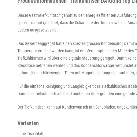
Produktinformationen "Tiefkühltisch DAIQUIRI Top Li
Dieser Gastrotiefkühltisch gehört zu den energieeffizienten Ausführun
speziell darauf geachtet, dass die Scharniere der Türen sowie die Ausz
Lasten ausgesetzt sind.
Das Gewerbeaggregat hat einen speziell grossen Kondensator, damit a
Temperatur erreicht werden kann, ist der Verdampfer in der Mitte des 
Tiefkühltisches wird über eine digitale Steuerung geregelt. Damit kei
Steckdose betrieben werden und das Kondensatorwasser verdunstet aut
automatisch schliessenden Türen mit Magnetdichtungen garantieren, d
Für die einfache Reinigung und Langlebigkeit des Tiefkühltisches ist eb
Damit der Tiefkühltisch auch auf unebenen Untergründen eine gerade Arb
Der Tiefkühltisch kann auf Kundenwunsch mit Schubladen, ungekühlten A
Varianten
ohne Tischblatt