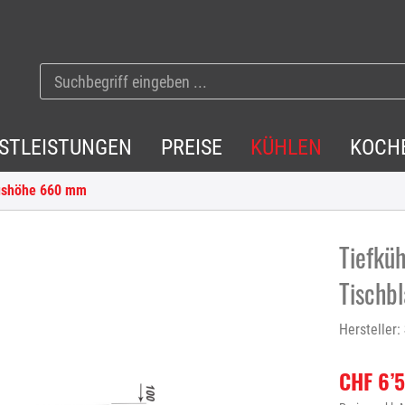
NSTLEISTUNGEN
PREISE
KÜHLEN
KOCH
ushöhe 660 mm
Tiefküh
Tischb
Hersteller:
CHF 6’