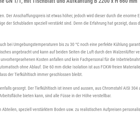
ne GN 1/1, mit Tischblatt und Aufkantung B 2200 x H 660 mm"
gen. Der Anschaffungspreis ist etwas höher, jedoch wird dieser durch die enorme 
üge der Schubladen speziell verstärkt sind. Denn die Erfahrung hat gezeigt, dass
uch bei Umgebungstemperaturen bis zu 30 °C noch eine perfekte Kühlung garanti
Tisches angebracht und kann auf beiden Seiten die Luft durch den Walzenlüfter ve
ne unvorhergesehenen Kosten anfallen und kein Fachpersonal für die Inbetriebnahm
omatisch ohne Ablauf. Die 60 mm dicke Isolation ist aus FCKW-freien Materialie
ass der Tiefkühltisch immer geschlossen bleibt.
enfalls gesorgt. Der Tiefkühltisch ist innen und aussen, aus Chromstahl AISI 304 
eitsfläche bieten kann, sind alle Füsse in der Höhe verstellbar.
bteilen, speziell verstärktem Boden usw. zu realistischen Aufpreisen personalis