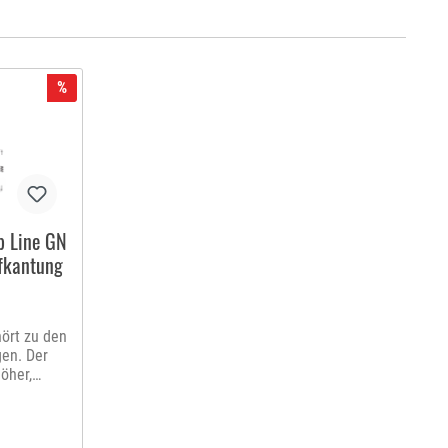
%
p Line GN
ufkantung
hört zu den
gen. Der
öher,
 enorme
rtisiert.
iell