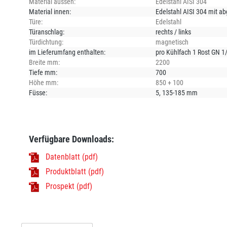
Material aussen:
Edelstahl AISI 304
Material innen:
Edelstahl AISI 304 mit a
Türe:
Edelstahl
Türanschlag:
rechts / links
Türdichtung:
magnetisch
im Lieferumfang enthalten:
pro Kühlfach 1 Rost GN 1
Breite mm:
2200
Tiefe mm:
700
Höhe mm:
850 + 100
Füsse:
5
, 135-185 mm
Verfügbare Downloads:
Datenblatt (pdf)
Produktblatt (pdf)
Prospekt (pdf)