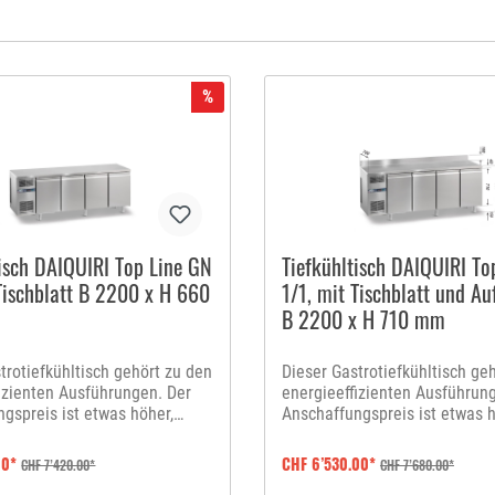
%
tisch DAIQUIRI Top Line GN
Tiefkühltisch DAIQUIRI To
 Tischblatt B 2200 x H 660
1/1, mit Tischblatt und A
B 2200 x H 710 mm
trotiefkühltisch gehört zu den
Dieser Gastrotiefkühltisch ge
izienten Ausführungen. Der
energieeffizienten Ausführun
gspreis ist etwas höher,
Anschaffungspreis ist etwas h
d dieser durch die enorme
jedoch wird dieser durch die
sparung schnell amortisiert.
Energieeinsparung schnell amo
00*
CHF 6’530.00*
CHF 7’420.00*
CHF 7’680.00*
oduktion wurde speziell
Bei der Produktion wurde spez