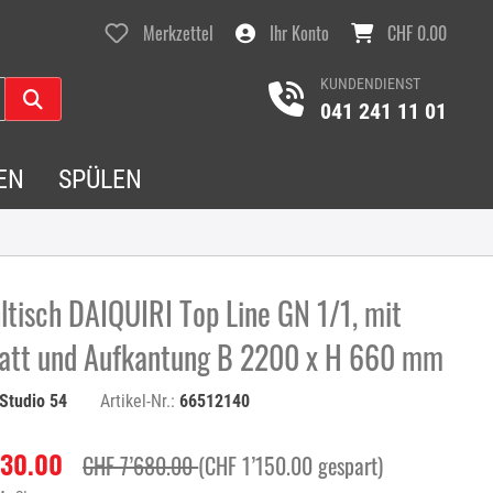
Merkzettel
Ihr Konto
CHF 0.00
KUNDENDIENST
041 241 11 01
EN
SPÜLEN
ltisch DAIQUIRI Top Line GN 1/1, mit
latt und Aufkantung B 2200 x H 660 mm
Studio 54
Artikel-Nr.:
66512140
530.00
CHF 7’680.00
(CHF 1’150.00 gespart)