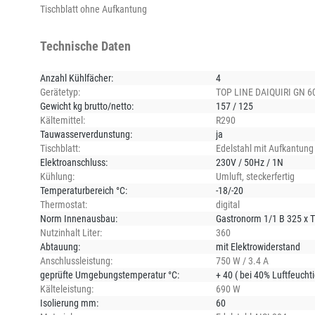
Tischblatt ohne Aufkantung
Technische Daten
Anzahl Kühlfächer:
4
Gerätetyp:
TOP LINE DAIQUIRI GN 6
Gewicht kg brutto/netto:
157 / 125
Kältemittel:
R290
Tauwasserverdunstung:
ja
Tischblatt:
Edelstahl mit Aufkantung
Elektroanschluss:
230V / 50Hz / 1N
Kühlung:
Umluft
, steckerfertig
Temperaturbereich °C:
-18/-20
Thermostat:
digital
Norm Innenausbau:
Gastronorm 1/1 B 325 x 
Nutzinhalt Liter:
360
Abtauung:
mit Elektrowiderstand
Anschlussleistung:
750 W / 3.4 A
geprüfte Umgebungstemperatur °C:
+ 40 ( bei 40% Luftfeuchti
Kälteleistung:
690 W
Isolierung mm:
60