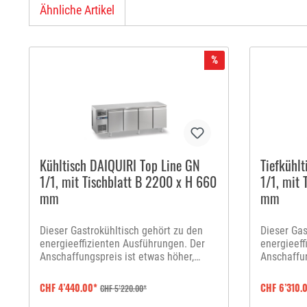
Ähnliche Artikel
%
Kühltisch DAIQUIRI Top Line GN
Tiefkühl
1/1, mit Tischblatt B 2200 x H 660
1/1, mit
mm
mm
Dieser Gastrokühltisch gehört zu den
Dieser Gas
energieeffizienten Ausführungen. Der
energieeff
Anschaffungspreis ist etwas höher,
Anschaffun
jedoch wird dieser durch die enorme
jedoch wir
Energieeinsparung schnell amortisiert.
Energieein
CHF 4’440.00*
CHF 6’310.
CHF 5’220.00*
Bei der Produktion wurde speziell
Bei der Pr