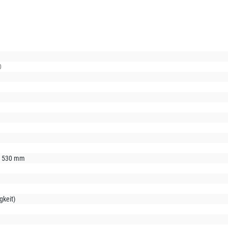
0
T 530 mm
gkeit)