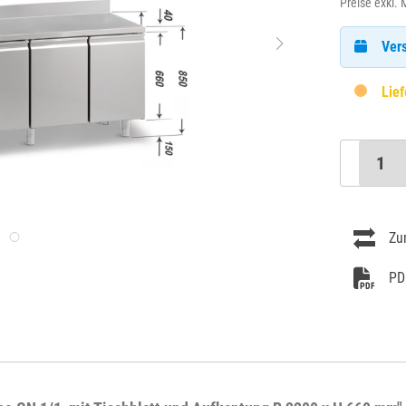
Preise exkl.
Vers
Lief
Zu
PD