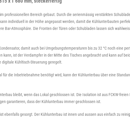
15 x T 680 mm, steckerfertig"
ng im professionellen Bereich gebaut. Durch die serienmässig verstärkten Schub
nn individuell in der Höhe angepasst werden, damit die Kühlunterbauten perfekt
ere Bar-Atmosphäre. Die Fronten der Türen oder Schubladen lassen sich wahlweise 
Kondensator, damit auch bei Umgebungstemperaturen bis zu 32 °C noch eine per
n kann, ist der Verdampfer in der Mitte des Tisches angebracht und kann auf beid
 digitale Kühltisch-Steuerung geregelt.
l für die Inbetriebnahme benötigt wird, kann der Kühlunterbau über eine Stand
unterbau bleibt, wenn das Lokal geschlossen ist. Die Isolation ist aus FCKW-freien
en garantieren, dass der Kühlunterbau immer geschlossen ist.
ist ebenfalls gesorgt. Der Kühlunterbau ist innen und aussen aus einfach zu rein