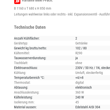
Variante ohne I-Fach:
B 1160 x T 680 x H 850 mm
Leitungen wahlweise links oder rechts - inkl. Expansionsventil - Ausfü
Technische Daten
Anzahl Kühlfächer:
2
Gerätetyp:
Getränke
Gewicht kg brutto/netto:
102 / 80
Kältemittel:
R290
Tauwasserverdunstung:
ja
Tischblatt:
ohne
Elektroanschluss:
230V / 50 Hz / 1N, stecke
Kühlung:
Umluft
, steckerfertig
Temperaturbereich °C:
+4/+8
Thermostat:
digital
Abtauung:
elektronisch
Anschlussleistung:
360 W
Kälteleistung:
240 W
Isolierung mm:
45
Material aussen:
Edelstahl AISI 304