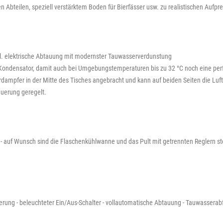
bteilen, speziell verstärktem Boden für Bierfässer usw. zu realistischen Aufpre
nkl. elektrische Abtauung mit modernster Tauwasserverdunstung
Kondensator, damit auch bei Umgebungstemperaturen bis zu 32 °C noch eine perf
dampfer in der Mitte des Tisches angebracht und kann auf beiden Seiten die Luft 
euerung geregelt.
- auf Wunsch sind die Flaschenkühlwanne und das Pult mit getrennten Reglern steu
teuerung - beleuchteter Ein/Aus-Schalter - vollautomatische Abtauung - Tauwasserab