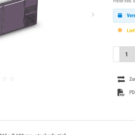
Preise exkl.
Vers
Lief
Zu
PD