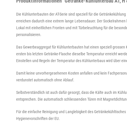
Produktinformationen "Getränke-Kühlunterbau AT, H 8
Die Kühlunterbauten der AT-Serie sind speziell für die Getränkekühlu
erreichen dadurch eine extrem lange Lebensdauer. Der Sockelrahmen ka
Lokal mit einheitlichen Fronten und mit Türbeleuchtung für die besond
personalisieren.
Das Gewerbeaggregat für Kühlunterbauten hat einen speziell grossen 
ersten bis letzten Getränke-Flasche dieselbe Temperatur erreicht werde
Einstellen und Regeln der Temperatur des Kühlunterbaus wird über eine
Damit keine unvorhergesehenen Kosten anfallen und kein Fachpersona
verdunstet automatisch ohne Ablauf.
Selbstverständlich ist auch dafür gesorgt, dass die Kälte auch im Kühl
entsprechen. Die automatisch schliessenden Türen mit Magnetdichtung
Für die einfache Reinigung und Langlebigkeit des Getränkekühltisches 
Hygienevorschriften der EU.