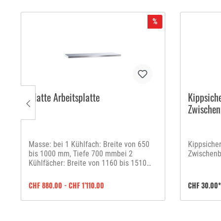
%
Glatte Arbeitsplatte
Kippsich
Zwischen
Masse: bei 1 Kühlfach: Breite von 650
Kippsiche
bis 1000 mm, Tiefe 700 mmbei 2
Zwischenb
Kühlfächer: Breite von 1160 bis 1510
mm, Tiefe 700 mmbei 3 Kühlfächer:
Breite von 1740 bis 2090 mm, Tiefe 700
CHF 880.00 - CHF 1’110.00
CHF 30.00*
mmbei 4 Kühlfächer: Breite von 2320
bis 2670 mm, Tiefe 700 mm