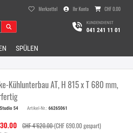
Merkzettel
Ihr Konto
CHF 0.00
KUNDENDIENST
041 241 11 01
EN
SPÜLEN
ke-Kühlunterbau AT, H 815 x T 680 mm,
fertig
Studio 54
Artikel-Nr.:
66265061
930.00
CHF 4’620.00
(CHF 690.00 gespart)