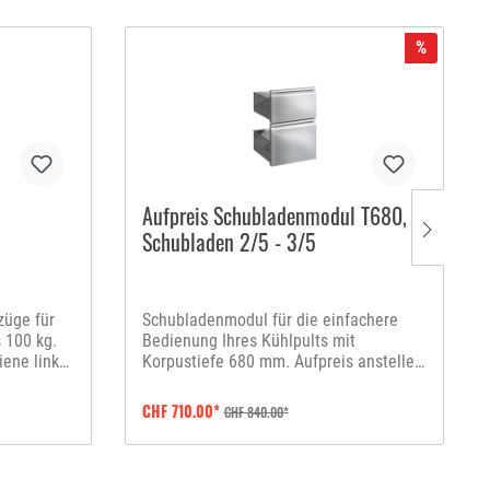
%
Aufpreis Schubladenmodul T680, 2
Schubladen 2/5 - 3/5
züge für
Schubladenmodul für die einfachere
 100 kg.
Bedienung Ihres Kühlpults mit
iene links
Korpustiefe 680 mm. Aufpreis anstelle
einer Flügeltür. Schubladen im
Höhenverhältnis 2/5 zu 3/5. Bitte geben
CHF 710.00*
CHF 840.00*
Sie bei der Bestellung an, ob die höhere
Schublade oben oder unten platziert
werden soll.