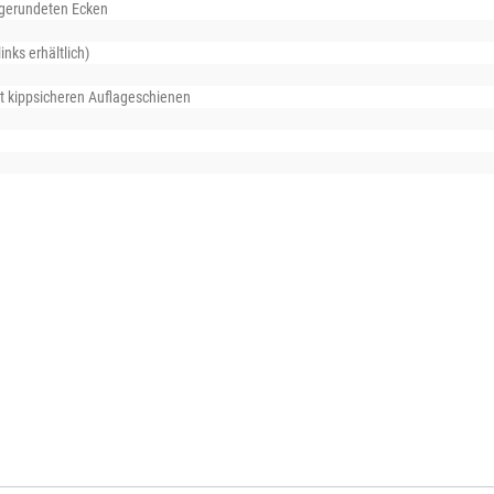
bgerundeten Ecken
nks erhältlich)
it kippsicheren Auflageschienen