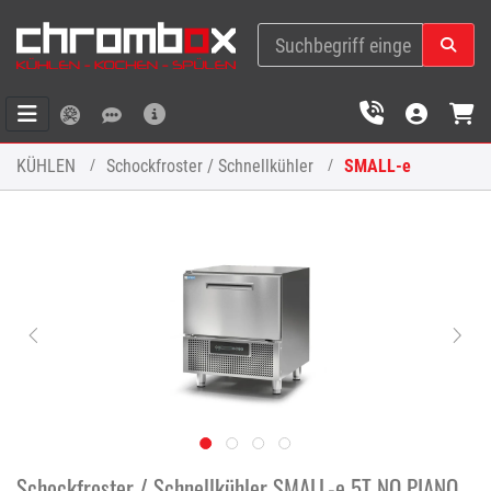
KÜHLEN
Schockfroster / Schnellkühler
SMALL-e
Schockfroster / Schnellkühler SMALL-e 5T NO PIANO