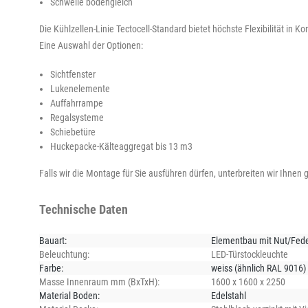
Schwelle bodengleich
Die Kühlzellen-Linie Tectocell-Standard bietet höchste Flexibilität in K
Eine Auswahl der Optionen:
Sichtfenster
Lukenelemente
Auffahrrampe
Regalsysteme
Schiebetüre
Huckepacke-Kälteaggregat bis 13 m3
Falls wir die Montage für Sie ausführen dürfen, unterbreiten wir Ihnen
Technische Daten
Bauart:
Elementbau mit Nut/Fede
Beleuchtung:
LED-Türstockleuchte
Farbe:
weiss (ähnlich RAL 9016)
Masse Innenraum mm (BxTxH):
1600 x 1600 x 2250
Material Boden:
Edelstahl