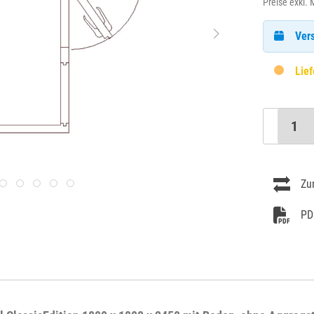
Preise exkl.
Vers
Lief
Zu
PD