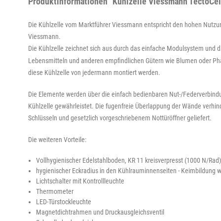
Produktinformationen "Kühlzelle Viessmann TectoCell
Die Kühlzelle vom Marktführer Viessmann entspricht den hohen Nutzung
Viessmann.
Die Kühlzelle zeichnet sich aus durch das einfache Modulsystem und d
Lebensmitteln und anderen empfindlichen Gütern wie Blumen oder Pharm
diese Kühlzelle von jedermann montiert werden.
Die Elemente werden über die einfach bedienbaren Nut-/Federverbin
Kühlzelle gewährleistet. Die fugenfreie Überlappung der Wände verhin
Schlüsseln und gesetzlich vorgeschriebenem Nottüröffner geliefert.
Die weiteren Vorteile:
Vollhygienischer Edelstahlboden, KR 11 kreisverpresst (1000 N/Rad)
hygienischer Eckradius in den Kühlrauminnenseiten - Keimbildung 
Lichtschalter mit Kontrollleuchte
Thermometer
LED-Türstockleuchte
Magnetdichtrahmen und Druckausgleichsventil