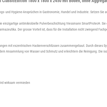
 ClassicEdition 1800 x 1800 x 2450 mit Boden, ohne Aggrega
s- und Hygiene-Ansprüchen in Gastronomie, Handel und Industrie. Setzen Sie auf 
ie einzigartige antimikrobielle Pulverbeschichtung Viessmann SmartProtec
. Sie
®
azeutika. Der grosse Vorteil ist, dass für die Installation nicht zwingend Fach
dungen mit exzentrischen Hackenverschlüssen zusammengebaut. Durch dieses Sys
dern Ansammlung von Wasser und Schmutz und erleichtern die Reinigung. Die isol
wird wirksam vermieden