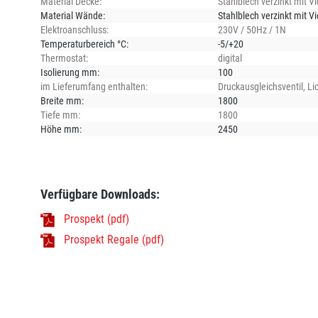
Material Decke:
Stahlblech verzinkt mit 
Material Wände:
Stahlblech verzinkt mit 
Elektroanschluss:
230V / 50Hz / 1N
Temperaturbereich °C:
-5/+20
Thermostat:
digital
Isolierung mm:
100
im Lieferumfang enthalten:
Druckausgleichsventil
, Li
Breite mm:
1800
Tiefe mm:
1800
Höhe mm:
2450
Verfügbare Downloads:
Prospekt (pdf)
Prospekt Regale (pdf)