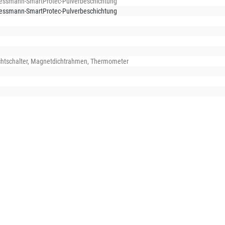
Viessmann-SmartProtec-Pulverbeschichtung
Viessmann-SmartProtec-Pulverbeschichtung
chtschalter
, Magnetdichtrahmen
, Thermometer