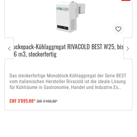
Huckepack-Kühlaggregat RIVACOLD BEST W25, bis
3.6 m3, steckerfertig
Das steckerfertige Monoblock-Kühlaggregat der Serie BEST
vom italienischen Hersteller Rivacold ist die ideale Lösung
für Kühlräume in Gastronomie, Handel und Industrie.Es
überzeugt durch zuverlässige Leistung, einfache
Installation und energieeffizienten Betrieb – alles in einem
CHF 3’095.00*
CHF 3’440.00*
kompakten, wandmontierten Gerät. Das Aggregat ist mit
einem vollhermetischen Kompressor, elektronischen
Lüftern und einem mechanischen Thermostatventil
ausgestattet. Die automatische Heissgasabtauung spart
Energie und verhindert Eisbildung am Verdampfer. Als
Kältemittel kommt das umweltfreundliche R290 zum