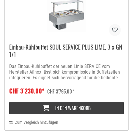
Einbau-Kühlbuffet SOUL SERVICE PLUS LIME, 3 x GN
1/1
Das Einbau-Kühlbuffet der neuen Linie SERVICE vom
Hersteller Afinox lässt sich kompromisslos in Buffetzeilen
integrieren. Es eignet sich hervorragend für die bediente
Essenausgabe. Damit die Hygienevorschriften eingehalten
werden, ist das Kühlbuffet mit einem Hustenschutz
CHF 3’230.00*
CHF 3’795.00*
versehen. Durch die statische Kühlung eignet sich dieses
Buffet hervorragend für die Präsentation von Speisen auf
Tellern oder Platten, die vor dem Austrocknen geschützt
IN DEN WARENKORB
werden müssen. Die Kühleinheit sorgt für ein perfektes
Kühlergebnis bei Umgebungstemperaturen von bis zu + 45
°C. Die benutzerfreundliche digitale Steuerung vereinfacht
Zum Vergleich hinzufügen
das Ablesen und Einstellen der Temperaturen.Damit keine