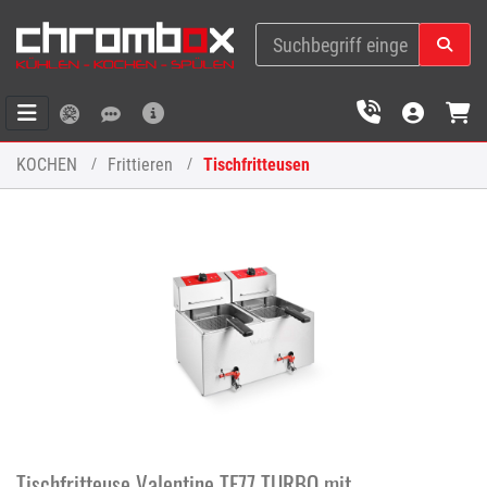
KOCHEN
Frittieren
Tischfritteusen
Tischfritteuse Valentine TF77 TURBO mit