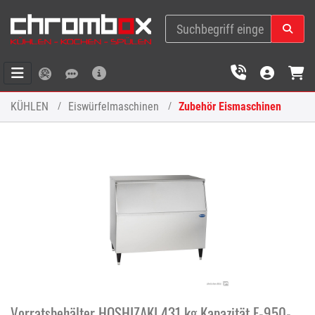
KÜHLEN
Eiswürfelmaschinen
Zubehör Eismaschinen
Vorratsbehälter HOSHIZAKI 431 kg Kapazität F-950-