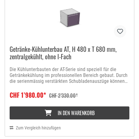
Getränke-Kühlunterbau AT, H 480 x T 680 mm,
zentralgekühlt, ohne I-Fach
Die Kühlunterbauten der AT-Serie sind speziell für die
Getränkekühlung im professionellen Bereich gebaut. Durch
die serienmässig verstärkten Schubladenauszüge können
diese eine Last von 100 Kg aufnehmen und erreichen
dadurch eine extrem lange Lebensdauer. Der Sockelrahmen
CHF 1’980.00*
CHF 2’330.00*
kann individuell in der Höhe angepasst werden, damit die
Kühlunterbauten perfekt in jedes Buffet passen.
Unterstreichen Sie das Ambiente in Ihrem Lokal mit
IN DEN WARENKORB
einheitlichen Fronten und mit Türbeleuchtung für die
besondere Bar-Atmosphäre. Die Fronten der Türen oder
Schubladen lassen sich wahlweise mit einer Farblackierung
Zum Vergleich hinzufügen
oder mit Dekoflächen (Holz, Glas, etc.) personalisieren. Das