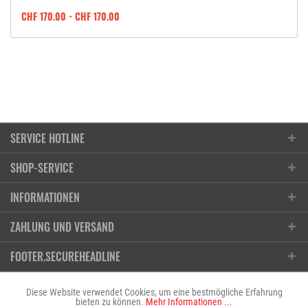
CHF 170.00 - CHF 170.00
SERVICE HOTLINE
SHOP-SERVICE
Kontakt
INFORMATIONEN
T101 AG | chrombox
Anfrageformular
Ruessenstrasse 11, 6340 Baar / ZG
Öffnungszeiten
ZAHLUNG UND VERSAND
Reparaturauftrag
Anfahrt
info@chrombox.ch
ZAHLEN SIE MIT
FOOTER.SECUREHEADLINE
Rückgabe
Impressum
Kundendienst 041 241 11 01
SICHERE VERBINDUNG
Diese Website verwendet Cookies, um eine bestmögliche Erfahrung
AGB
bieten zu können.
Mehr Informationen ...