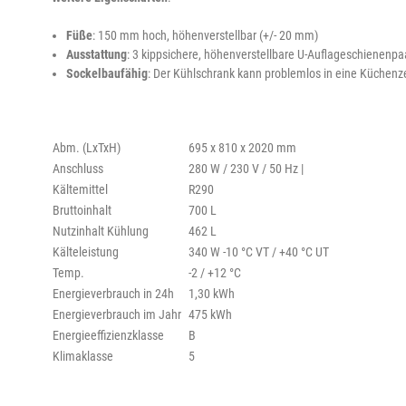
Füße
: 150 mm hoch, höhenverstellbar (+/- 20 mm)
Ausstattung
: 3 kippsichere, höhenverstellbare U-Auflageschienenpaa
Sockelbaufähig
: Der Kühlschrank kann problemlos in eine Küchenze
Abm. (LxTxH)
695 x 810 x 2020 mm
Anschluss
280 W / 230 V / 50 Hz |
Kältemittel
R290
Bruttoinhalt
700 L
Nutzinhalt Kühlung
462 L
Kälteleistung
340 W -10 °C VT / +40 °C UT
Temp.
-2 / +12 °C
Energieverbrauch in 24h
1,30 kWh
Energieverbrauch im Jahr
475 kWh
Energieeffizienzklasse
B
Klimaklasse
5