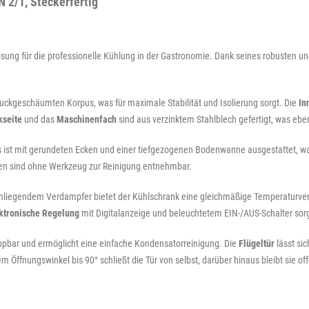
 2/1, Steckerfertig"
ösung für die professionelle Kühlung in der Gastronomie. Dank seines robusten und 
ruckgeschäumten Korpus, was für maximale Stabilität und Isolierung sorgt. Die
In
kseite
und das
Maschinenfach
sind aus verzinktem Stahlblech gefertigt, was eben
st mit gerundeten Ecken und einer tiefgezogenen Bodenwanne ausgestattet, was d
nen sind ohne Werkzeug zur Reinigung entnehmbar.
liegendem Verdampfer bietet der Kühlschrank eine gleichmäßige Temperaturverte
ktronische Regelung
mit Digitalanzeige und beleuchtetem EIN-/AUS-Schalter sorgt
appbar und ermöglicht eine einfache Kondensatorreinigung. Die
Flügeltür
lässt sic
em Öffnungswinkel bis 90° schließt die Tür von selbst, darüber hinaus bleibt sie o