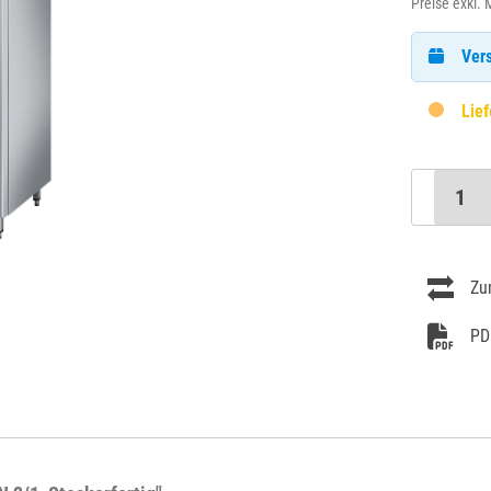
Preise exkl.
Vers
Lief
Zu
PD