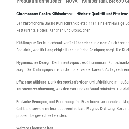
Produktinformationen "NOVA - Kühlschrank BR 690 GN
Chromonorm Gastro Kühlschrank – Höchste Qualität und Effizienz
Der
Chromonorm Gastro Kühlschrank
bietet Ihnen eine erstklassige L
Restaurants, Hotels, Kantinen und Großküchen.
Kühlkorpus
: Der Kühlschrank verfügt über einen in einem Stück hochd
Edelstahl, was für Langlebigkeit und einfache Reinigung sorgt. Die
Rüc
Hygienisches Design
: Der
Innenkorpus
des Chromonorm Kühlschranks i
sorgt. Die
Einhängeprofile
für die höhenverstellbaren U-Auflageschie
Effiziente Kühlung
: Dank der
steckerfertigen Umluftkühlung
mit außen
Tauwasserverdunstung
, was den Wartungsaufwand minimiert. Die
ele
Einfache Reinigung und Bedienung
: Die
Maschinenfachblende
ist kl
Griffleiste sowie eine leicht auswechselbare
Magnet-Dichtung
. Bei ein
problemlos gewechselt werden.
Weitere Eigenschaften
: