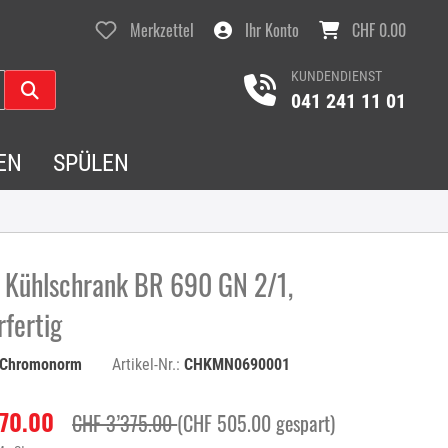
Merkzettel
Ihr Konto
CHF 0.00
KUNDENDIENST
041 241 11 01
EN
SPÜLEN
 Kühlschrank BR 690 GN 2/1,
fertig
Chromonorm
Artikel-Nr.:
CHKMN0690001
870.00
CHF 3’375.00
(CHF 505.00 gespart)