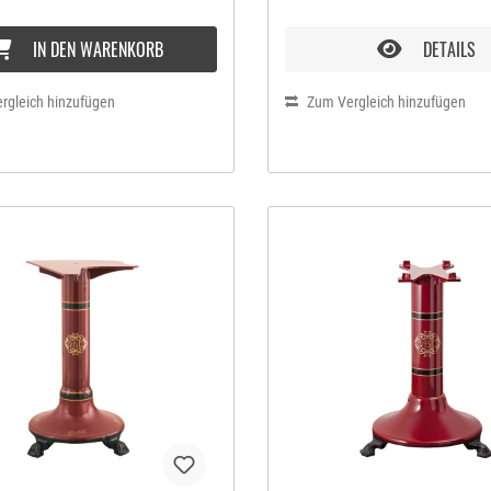
oder Obst-Carpaccio. Auch 
lässt sich hauchdünn schnei
IN DEN WARENKORB
DETAILS
sind dem farbenfrohen und ra
Anrichten oder Dekorieren Ih
rgleich hinzufügen
keine Grenzen gesetzt. Diese
Zum Vergleich hinzufügen
Schneidemaschine vereint fa
futuristische Formen mit der
der professionellen Geräte. 
Berkel hat den Korpus der
Aufschnittmaschine aus eine
speziellen Aluminiumlegieru
hergestellt. Kombiniert mit d
aus verchromten Stahl garant
Materialien eine lange Lebe
Das glatte Hohlschliffmesser
ermöglicht den perfekten Sch
gleichmässigen und dünnen 
Jeder, der eine Berkel besitzt
und eindeutig seine Liebe zu
Vorzüge Die Einfache Bedie
die robuste Bauweise gewähr
höchste Sicherheit. Die Masc
mit gebogenen Linien und o