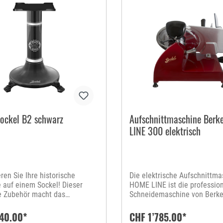
Sockel B2 schwarz
Aufschnittmaschine Berk
LINE 300 elektrisch
ren Sie Ihre historische
Die elektrische Aufschnittma
 auf einem Sockel! Dieser
HOME LINE ist die profession
te Zubehör macht das
Schneidemaschine von Berkel
liche Meisterwerk mit
Küche zu Hause. Begeistern S
ad erst komplett.
Gäste mit hauchfein aufges
740.00*
CHF 1’785.00*
Schinken, Wurstspezialitäten,