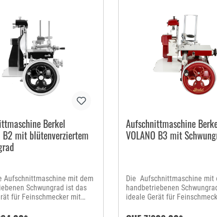
ittmaschine Berkel
Aufschnittmaschine Berke
B2 mit blütenverziertem
VOLANO B3 mit Schwung
grad
ne Aufschnittmaschine mit dem
Die Aufschnittmaschine mit
iebenen Schwungrad ist das
handbetriebenen Schwungrad
erät für Feinschmecker mit
ideale Gerät für Feinschmeck
atz. Ihre kompakte Bauweise
perfekte Schnitt für puren G
t das stilvolle Aufschneiden
Jeder, der eine Berkel besitzt