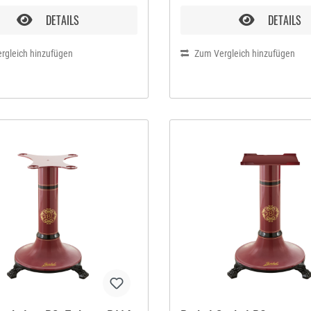
o. Auch Gemüse lässt sich
Carpaccio. Auch Gemüse läss
n schneiden. So sind dem
hauchdünn schneiden. So si
DETAILS
DETAILS
hen und raffinierten Anrichten
farbenfrohen und raffinierte
rieren Ihrer Speisen keine
oder Dekorieren Ihrer Speise
gesetzt. Diese
rgleich hinzufügen
Grenzen gesetzt. Diese
Zum Vergleich hinzufügen
maschine vereint fast
Schneidemaschine vereint fa
sche Formen mit der Präzision
futuristische Formen mit der
ssionellen Geräte. Die Firma
der professionellen Geräte. 
at den Korpus der
Berkel hat den Korpus der
ttmaschine aus einer
Aufschnittmaschine aus eine
en Aluminiumlegierung
speziellen Aluminiumlegieru
lt. Kombiniert mit der Klinge
hergestellt. Kombiniert mit d
 garantieren die Materialien
aus verchromten Stahl garant
ge Lebensdauer. Die Klinge
Materialien eine lange Lebe
t den perfekten Schnitt von
Die Klinge ermöglicht den pe
ssigen Scheiben. Jeder, der
Schnitt von gleichmässigen 
el besitzt, zeigt klar und
Jeder, der eine Berkel besitzt
 seine Liebe zum Detail.
und eindeutig seine Liebe zu
Die Einfache Bedienung und
Vorzüge Die Einfache Bedie
ste Bauweise gewährleisten
die robuste Bauweise gewähr
icherheit. Die Maschine ist
höchste Sicherheit. Die Masc
genen Linien und ohne
mit gebogenen Linien und o
hbare Ecken gebaut, was eine
unerreichbare Ecken gebaut,
 und schnelle Reinigung
einfache und schnelle Reini