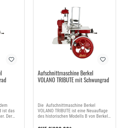
l
Aufschnittmaschine Berkel
rad
VOLANO TRIBUTE mit Schwungrad
 dem
Die Aufschnittmaschine Berkel
 ist das
VOLANO TRIBUTE ist eine Neuauflage
er. Der
des historischen Modells B von Berkel
enuss.
aus den 1920er-Jahren. Sie ist eine
, zeigt klar
Hommage an Handwerkskunst und