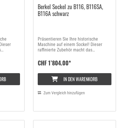
 was eine
Berkel Sockel zu B116, B116SA,
gung
B116A schwarz
 von
duzieren
. Der
rmöglich
Schleifen
sche
Präsentieren Sie Ihre historische
hliff
Dieser
Maschine auf einem Sockel! Dieser
des
s
raffinierte Zubehör macht das
ets ein
it
handwerkliche Meisterwerk mit
nis. Der
Schwungrad erst komplett.
CHF 1’804.00*
ch
en
nismus ist
rgesehen,
ORB
IN DEN WARENKORB
ung zum
te
Zum Vergleich hinzufügen