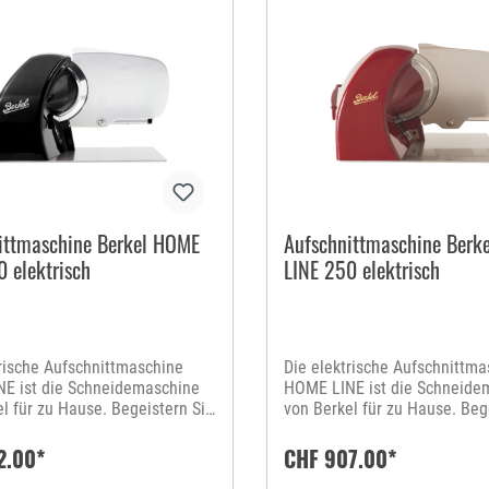
ittmaschine Berkel HOME
Aufschnittmaschine Berk
0 elektrisch
LINE 250 elektrisch
trische Aufschnittmaschine
Die elektrische Aufschnittma
E ist die Schneidemaschine
HOME LINE ist die Schneide
l für zu Hause. Begeistern Sie
von Berkel für zu Hause. Beg
e mit hauchfein
Ihre Gäste mit hauchfein
nittenem Schinken,
aufgeschnittenem Schinken,
2.00*
CHF 907.00*
ialitäten, Fisch- oder Obst-
Wurstspezialitäten, Fisch- od