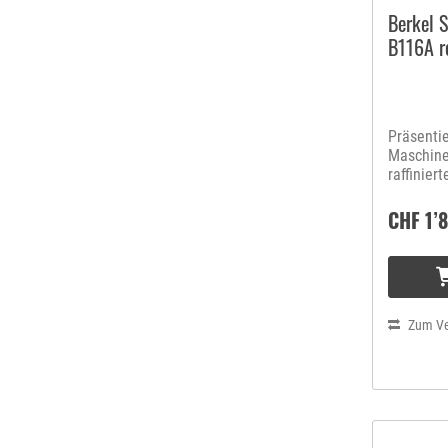
Berkel 
B116A r
Präsentie
Maschine
raffinier
handwerk
Schwungr
CHF 1’
Zum Ve