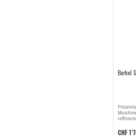
Berkel 
Präsentie
Maschine
raffinier
handwerk
Schwungr
CHF 1’