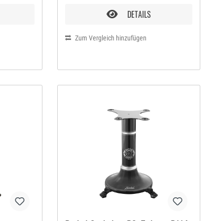
t sich
Carpaccio. Auch Gemüse lässt sich
nd dem
hauchdünn schneiden. So sind dem
DETAILS
n Anrichten
farbenfrohen und raffinierten Anrichten
n keine
oder Dekorieren Ihrer Speisen keine
Grenzen gesetzt. Diese
Zum Vergleich hinzufügen
st
Schneidemaschine vereint fast
 Präzision
futuristische Formen mit der Präzision
Die Firma
der professionellen Geräte. Die Firma
Berkel hat den Korpus der
r
Aufschnittmaschine aus einer
ng
speziellen Aluminiumlegierung
er Klinge
hergestellt. Kombiniert mit der Klinge
ieren die
aus verchromten Stahl garantieren die
nsdauer.
Materialien eine lange Lebensdauer.
rfekten
Das glatte Hohlschliffmesser
Scheiben.
ermöglicht den perfekten Schnitt von
, zeigt klar
gleichmässigen und dünnen Scheiben.
m Detail.
Jeder, der eine Berkel besitzt, zeigt klar
nung und
und eindeutig seine Liebe zum Detail.
leisten
Vorzüge Die Einfache Bedienung und
hine ist
die robuste Bauweise gewährleisten
hne
höchste Sicherheit. Die Maschine ist
 was eine
mit gebogenen Linien und ohne
gung
unerreichbare Ecken gebaut, was eine