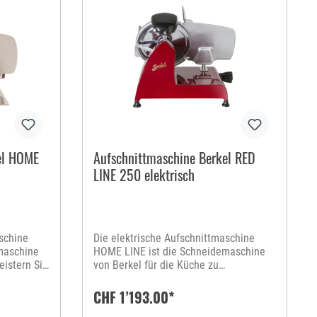
el HOME
Aufschnittmaschine Berkel RED
LINE 250 elektrisch
schine
Die elektrische Aufschnittmaschine
maschine
HOME LINE ist die Schneidemaschine
eistern Sie
von Berkel für die Küche zu
Hause. Begeistern Sie Ihre Gäste mit
hauchfein aufgeschnittenem Schinken,
CHF 1’193.00*
er Obst-
Wurstspezialitäten, Fisch- oder Obst-