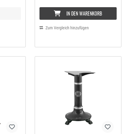
Gemüse
den. So
IN DEN WARENKORB
ffinierten
rer Speisen
Zum Vergleich hinzufügen
st
 Präzision
Die Firma
r
ng
er Klinge
ieren die
nsdauer.
nitt von
Scheiben.
, zeigt klar
m Detail.
nung und
leisten
hine ist
hne