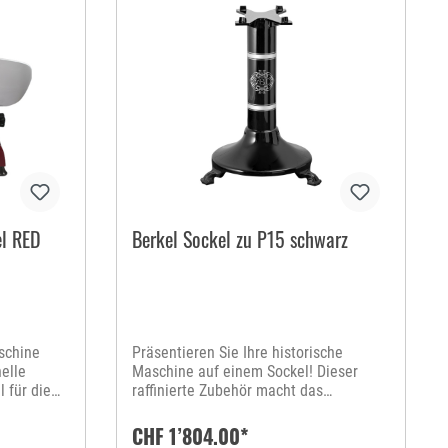
el RED
Berkel Sockel zu P15 schwarz
schine
Präsentieren Sie Ihre historische
elle
Maschine auf einem Sockel! Dieser
 für die
raffinierte Zubehör macht das
ie Ihre
handwerkliche Meisterwerk mit
chnittenem
Schwungrad erst komplett.
CHF 1’804.00*
 Fisch-