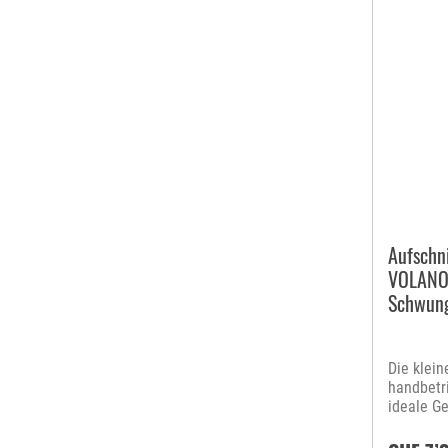
Aufschn
VOLANO 
Schwun
Die klei
handbetr
ideale G
wenig Pl
ermöglich